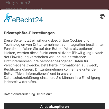
Flutgraben 2
53604 Bad Honnef
Telefon: +49 (0) 30 / 39 88 72 470
Mail:
info(at)bundesverband-
bestattungsbedarf.de
Verband
Produkte
Mitglieder
Fachgruppen
Beiträge
Presse
Zeitschrift
Kontakt