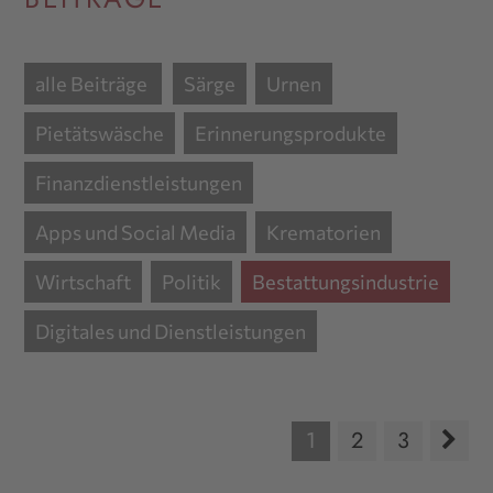
alle Beiträge
Särge
Urnen
Pietätswäsche
Erinnerungsprodukte
Finanzdienstleistungen
Apps und Social Media
Krematorien
Wirtschaft
Politik
Bestattungsindustrie
Digitales und Dienstleistungen
1
2
3