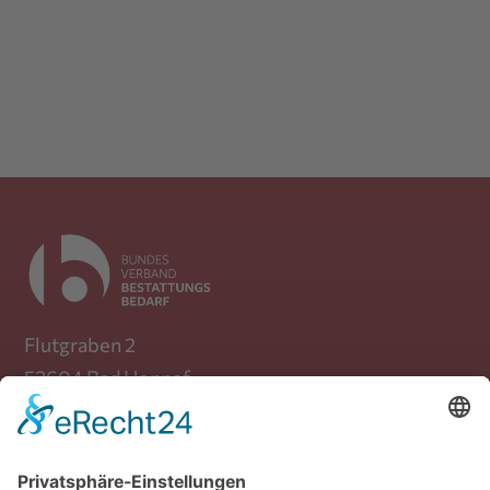
Flutgraben 2
53604 Bad Honnef
Telefon: +49 (0) 30 / 39 88 72 470
Mail:
info(at)bundesverband-
bestattungsbedarf.de