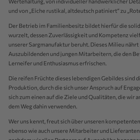
Wertehaltung, von individueller handwerklicher Deta
und von „Eiche rustikal, altdeutsch patiniert“ zu „Roter
Der Betrieb im Familienbesitz bildet hierfür die sol
wurzelt, dessen Zuverlässigkeit und Kompetenz vielf
unserer Sargmanufaktur beruht. Dieses Milieu nährt 
Auszubildenden und jungen Mitarbeitern, die den Betr
Lerneifer und Enthusiasmus erfrischen.
Die reifen Früchte dieses lebendigen Gebildes sind d
Produktion, durch die sich unser Anspruch auf Engag
sich zum einen auf die Ziele und Qualitäten, die wir a
dem Weg dahin verwenden.
Wer uns kennt, freut sich über unseren kompetenten,
ebenso wie auch unsere Mitarbeiter und Lieferanten 