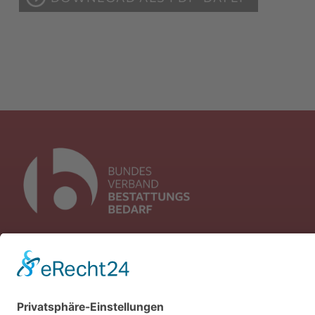
Flutgraben 2
53604 Bad Honnef
Telefon: +49 (0) 30 / 39 88 72 470
Mail:
info(at)bundesverband-bestat