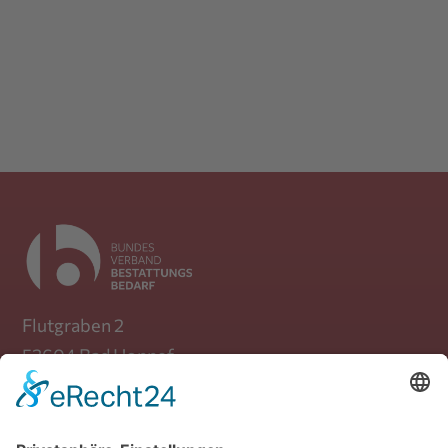
Flutgraben 2
53604 Bad Honnef
Telefon: +49 (0) 30 / 39 88 72 470
Mail:
info(at)bundesverband-
bestattungsbedarf.de