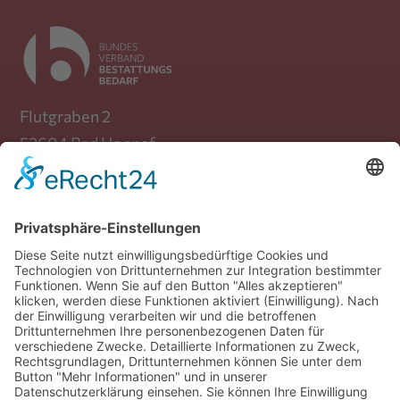
Flutgraben 2
53604 Bad Honnef
Telefon: +49 (0) 30 / 39 88 72 470
Mail:
info(at)bundesverband-
bestattungsbedarf.de
Verband
Produkte
Mitglieder
Fachgruppen
Beiträge
Presse