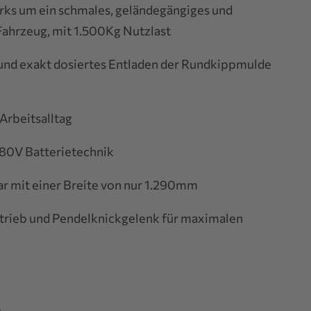
rks um ein schmales, geländegängiges und
Fahrzeug, mit 1.500Kg Nutzlast
 und exakt dosiertes Entladen der Rundkippmulde
Arbeitsalltag
 80V Batterietechnik
bar mit einer Breite von nur 1.290mm
trieb und Pendelknickgelenk für maximalen