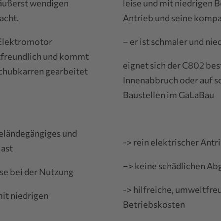
äußerst wendigen
leise und mit niedrigen 
acht.
Antrieb und seine kom
 Elektromotor
– er ist schmaler und nie
tfreundlich und kommt
eignet sich der C802 bes
Schubkarren gearbeitet
Innenabbruch oder auf s
Baustellen im GaLaBau
geländegängiges und
-> rein elektrischer Ant
last
–> keine schädlichen Ab
se bei der Nutzung
-> hilfreiche, umweltfre
it niedrigen
Betriebskosten