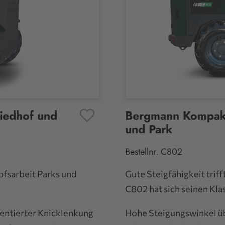
iedhof und
Bergmann Kompakt
Favoriten
und Park
Bestellnr. C802
ofsarbeit Parks und
Gute Steigfähigkeit tri
C802 hat sich seinen Klas
entierter Knicklenkung
Hohe Steigungswinkel üb