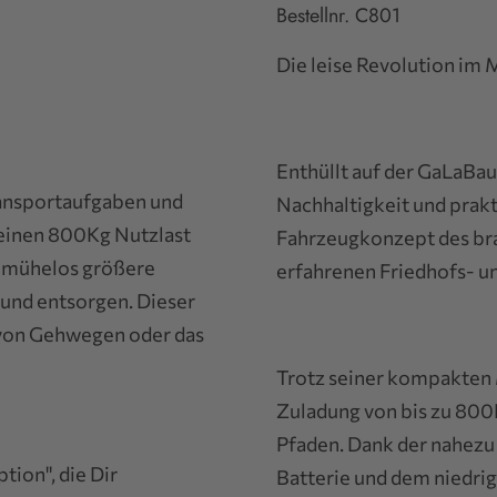
Bestellnr. C801
Die leise Revolution im 
Enthüllt auf der GaLaBau
ransportaufgaben und
Nachhaltigkeit und prakt
seinen 800Kg Nutzlast
Fahrzeugkonzept des br
u mühelos größere
erfahrenen Friedhofs- u
 und entsorgen. Dieser
g von Gehwegen oder das
Trotz seiner kompakten
Zuladung von bis zu 800K
Pfaden. Dank der nahezu
tion", die Dir
Batterie und dem niedrig