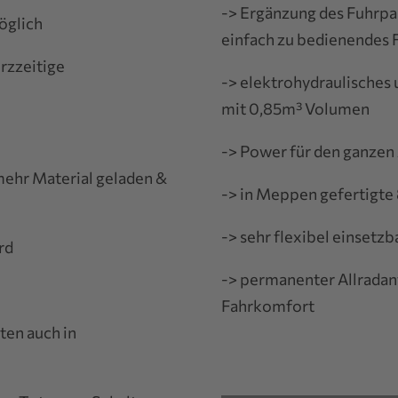
-> Ergänzung des Fuhrpa
öglich
einfach zu bedienendes 
rzzeitige
-> elektrohydraulisches
mit 0,85m³ Volumen
-> Power für den ganzen 
mehr Material geladen &
-> in Meppen gefertigte
-> sehr flexibel einsetz
rd
-> permanenter Allradan
Fahrkomfort
ten auch in