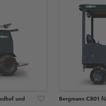
edhof und
Bergmann C801 für
Favoriten