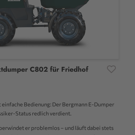
dumper C802 für Friedhof
Favoriten
fft einfache Bedienung: Der Bergmann E-Dumper
siker-Status redlich verdient.
erwindet er problemlos – und läuft dabei stets