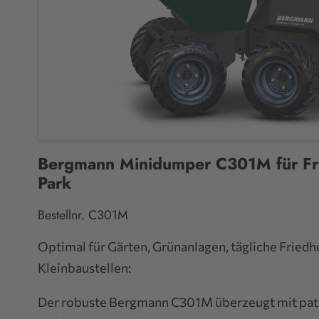
Bergmann Minidumper C301M für Fr
Park
Bestellnr. C301M
Optimal für Gärten, Grünanlagen, tägliche Friedh
Kleinbaustellen:
Der robuste Bergmann C301M überzeugt mit pat