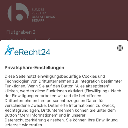
Flutgraben 2
53604 Bad Honnef
Telefon: +49 (0) 30 / 39 88 72 470
Mail:
info(at)bundesverband-
bestattungsbedarf.de
Verband
Produkte
Mitglieder
Fachgruppen
Beiträge
Presse