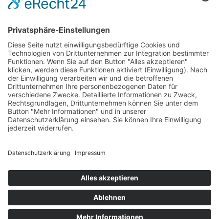
Mail:
info(at)bundesverband-
bestattungsbedarf.de
Verband
Produkte
Mitglieder
Fachgruppen
Beiträge
Presse
Zeitschrift
Kontakt
Impressum
Datenschutz