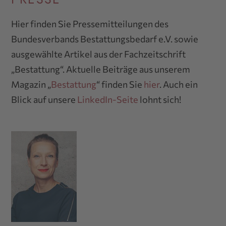
Hier finden Sie Pressemitteilungen des
Bundesverbands Bestattungsbedarf e.V. sowie
ausgewählte Artikel aus der Fachzeitschrift
„Bestattung“. Aktuelle Beiträge aus unserem
Magazin „
Bestattung
“ finden Sie
hier
. Auch ein
Blick auf unsere
LinkedIn-Seite
lohnt sich!
P
C
O
T
+
(