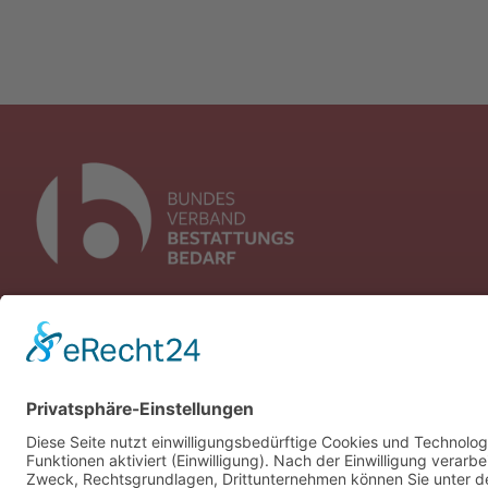
Flutgraben 2
53604 Bad Honnef
Telefon: +49 (0) 30 / 39 88 72 470
Mail:
info(at)bundesverband-bestat