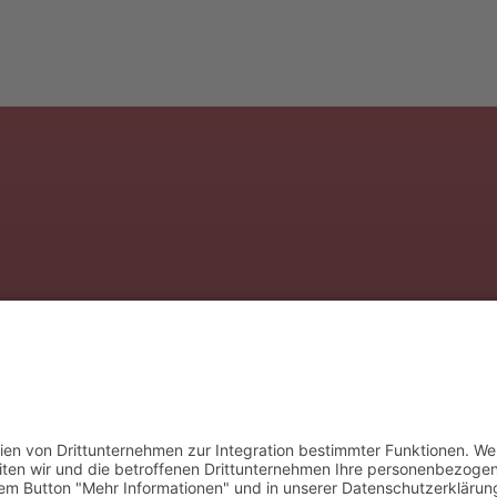
Verband
Produkte
Mitglieder
Fachgru
Beiträge
Presse
tungsbedarf.de
Zeitschrift
Kontakt