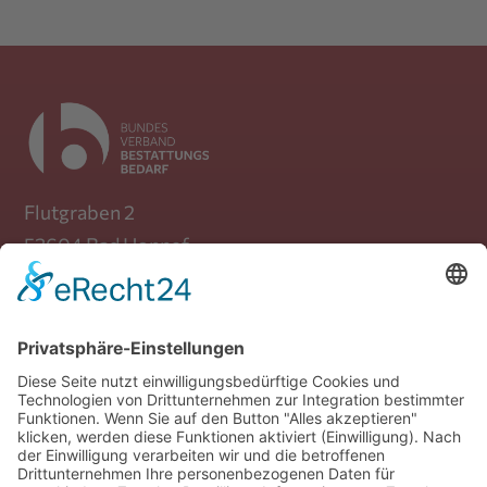
Flutgraben 2
53604 Bad Honnef
Telefon: +49 (0) 30 / 39 88 72 470
Mail:
info(at)bundesverband-
bestattungsbedarf.de