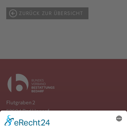
ZURÜCK ZUR ÜBERSICHT
Flutgraben 2
53604 Bad Honnef
Telefon: +49 (0) 30 / 39 88 72 470