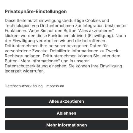
Mail:
info(at)bundesverband-
bestattungsbedarf.de
Verband
Produkte
Mitglieder
Fachgruppen
Beiträge
Presse
Zeitschrift
Kontakt
Impressum
Datenschutz