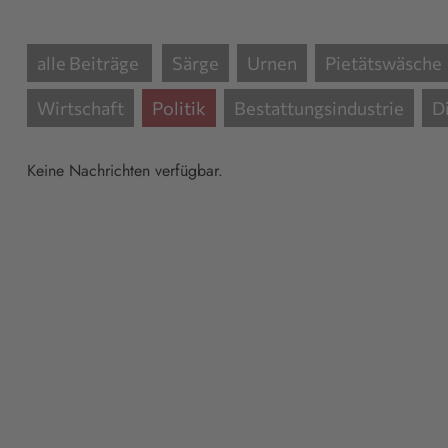
alle Beiträge
Särge
Urnen
Pietätswäsche
Wirtschaft
Politik
Bestattungsindustrie
D
Keine Nachrichten verfügbar.