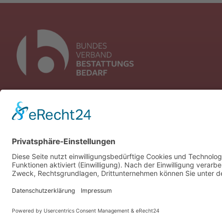
Flutgraben 2
53604 Bad Honnef
Telefon: +49 (0) 30 / 39 88 72 470
Mail:
info(at)bundesverband-bestat
Impressum
Datenschutz