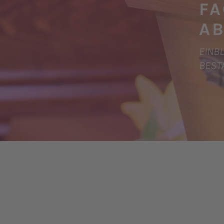
FA
A
EINBL
BEST